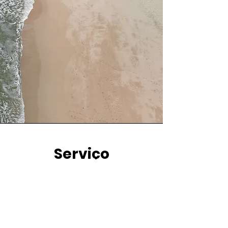
Serviço
Esse é um parágrafo. Clique em
"Editar Texto" ou clique 2 vezes na
caixa de texto para editar o
conteúdo e adicionar as