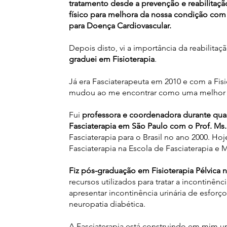
tratamento desde a prevenção e reabilitação
físico para melhora da nossa condição com 
para Doença Cardiovascular.
Depois disto, vi a importância da reabilita
graduei em Fisioterapia
.
Já era Fasciaterapeuta em 2010 e com a Fis
mudou ao me encontrar como uma melhor op
Fui
professora e coordenadora durante qu
Fasciaterapia em São Paulo com o Prof. M
Fasciaterapia para o Brasil no ano 2000. Ho
Fasciaterapia na Escola de Fasciaterapia e
Fiz pós-graduação em Fisioterapia Pélvic
recursos utilizados para tratar a incontinênc
apresentar incontinência urinária de esfo
neuropatia diabética.
A Fasciaterapia está construindo em mim u