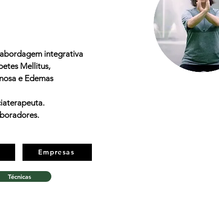
 abordagem integrativa
etes Mellitus,
enosa e Edemas
iaterapeuta.
aboradores.
Empresas
Técnicas