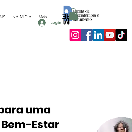
AIS
NA MÍDIA
Mais
Login
 para uma
 Bem-Estar