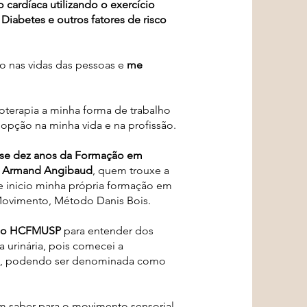
 cardíaca utilizando o exercício
Diabetes e outros fatores de risco
ção nas vidas das pessoas e
me
ioterapia a minha forma de trabalho
ção na minha vida e na profissão.
ase dez anos da Formação em
s. Armand Angibaud
, quem trouxe a
je inicio minha própria formação em
 Movimento,
Método Danis Bois.
a no HCFMUSP
para entender dos
ia urinária, pois comecei a
rço, podendo ser denominada como
m saber para o movimento sensorial